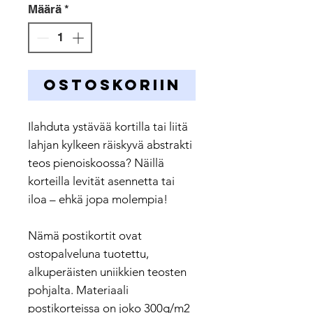
Määrä
*
OSTOSKORIIN
Ilahduta ystävää kortilla tai liitä
lahjan kylkeen räiskyvä abstrakti
teos pienoiskoossa? Näillä
korteilla levität asennetta tai
iloa – ehkä jopa molempia!
Nämä postikortit ovat
ostopalveluna tuotettu,
alkuperäisten uniikkien teosten
pohjalta. Materiaali
postikorteissa on joko 300g/m2