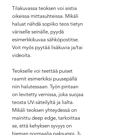
Tilakuvassa teoksen voi aistia
oikeissa mittasuhteissa. Mikäli
haluat nähdä sopiiko teos tietyn
väriselle seinälle, pyydä
esimerkkikuvaa sähköpostitse.
Voit myös pyytää lisäkuvia ja/tai
videoita.
Teokselle voi teettää puiset
raamit esimerkiksi puusepällä
niin halutessaan. Työn pintaan
on levitetty vernissa, joka suojaa
teosta UV-säteilyltä ja lialta.
Mikäli teoksen yhteydessä on
mainittu deep edge, tarkoittaa
se, että kehyksen syvyys on
hieman normaalia paksumpi, 3-