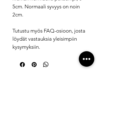
5cm. Normaali syvyys on noin
2cm.
Tutustu myös FAQ-osioon, josta
löydät vastauksia yleisimpiin
kysymyksiin.
INSTAGRAM
@kaisukaplin
Letters about