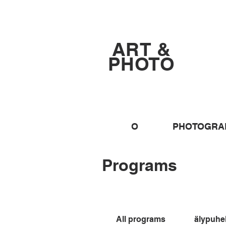
ART &
PHOTO
O
PHOTOGRA
Programs
All programs
älypuhel