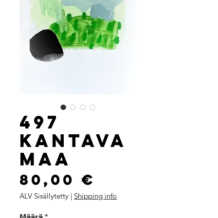
497
Kantava
maa
Hinta
80,00 €
ALV Sisällytetty
|
Shipping info
Määrä
*