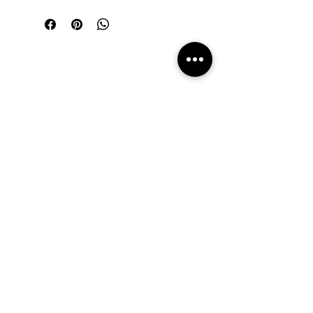
INSTAGRAM
@kaisukaplin
Kirjeitä luovuudesta
Sähköposti
LIITY MUKAAN!