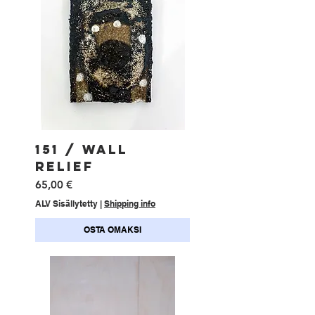
151 / WALL
RELIEF
Hinta
65,00 €
ALV Sisällytetty
|
Shipping info
OSTA OMAKSI