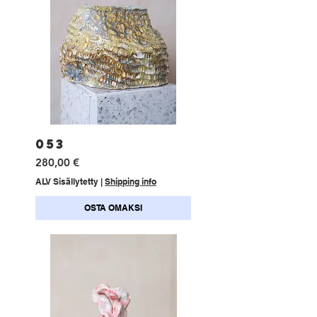
053
Hinta
280,00 €
ALV Sisällytetty
|
Shipping info
OSTA OMAKSI