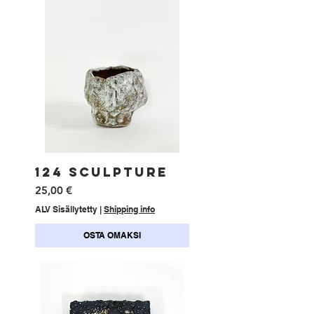
124 SCULPTURE
Hinta
25,00 €
ALV Sisällytetty
|
Shipping info
OSTA OMAKSI