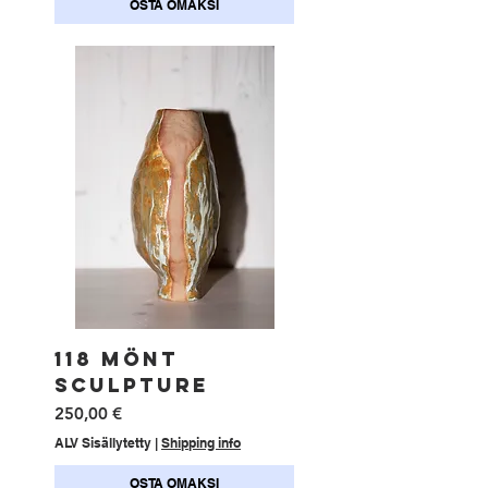
OSTA OMAKSI
118 MÖNT
SCULPTURE
Hinta
250,00 €
ALV Sisällytetty
|
Shipping info
OSTA OMAKSI