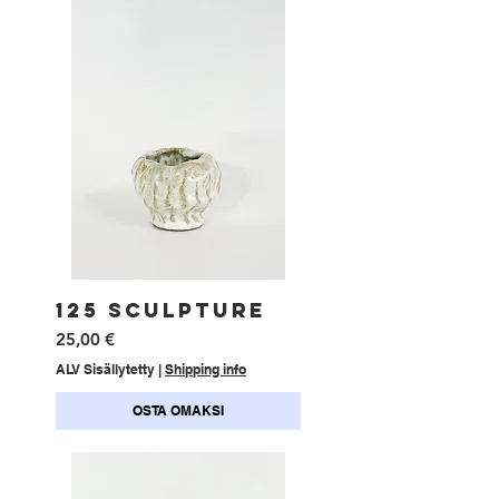
125 SCULPTURE
Hinta
25,00 €
ALV Sisällytetty
|
Shipping info
OSTA OMAKSI