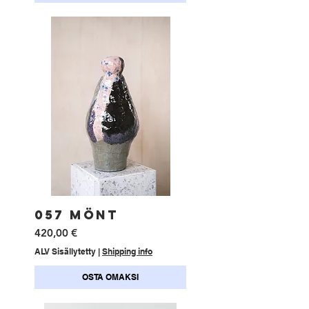
057 MÖNT
Hinta
420,00 €
ALV Sisällytetty
|
Shipping info
OSTA OMAKSI