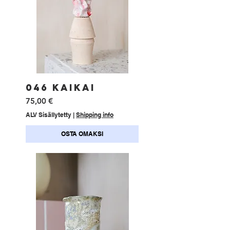
046 KAIKAI
Hinta
75,00 €
ALV Sisällytetty
|
Shipping info
OSTA OMAKSI