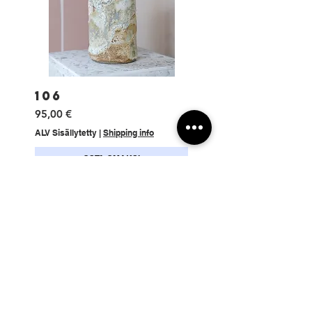
106
Hinta
95,00 €
ALV Sisällytetty
|
Shipping info
OSTA OMAKSI