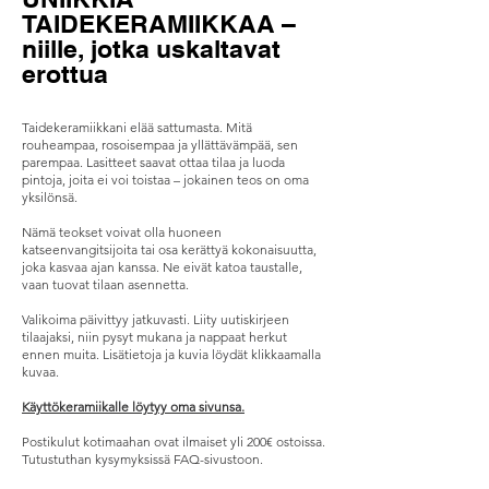
TAIDEKERAMIIKKAA –
niille, jotka uskaltavat
erottua
Taidekeramiikkani elää sattumasta. Mitä
rouheampaa, rosoisempaa ja yllättävämpää, sen
parempaa. Lasitteet saavat ottaa tilaa ja luoda
pintoja, joita ei voi toistaa – jokainen teos on oma
yksilönsä.
Nämä teokset voivat olla huoneen
katseenvangitsijoita tai osa kerättyä kokonaisuutta,
joka kasvaa ajan kanssa. Ne eivät katoa taustalle,
vaan tuovat tilaan asennetta.
Valikoima päivittyy jatkuvasti. Liity uutiskirjeen
tilaajaksi, niin pysyt mukana ja nappaat herkut
ennen muita. Lisätietoja ja kuvia löydät klikkaamalla
kuvaa. ​
Käyttökeramiikalle löytyy oma sivunsa.
Postikulut kotimaahan ovat ilmaiset yli 200€ ostoissa.
Tutustuthan kysymyksissä FAQ-sivustoon.