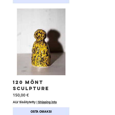
120 MÖNT
SCULPTURE
Hinta
150,00 €
ALV Sisällytetty
|
Shipping info
OSTA OMAKSI