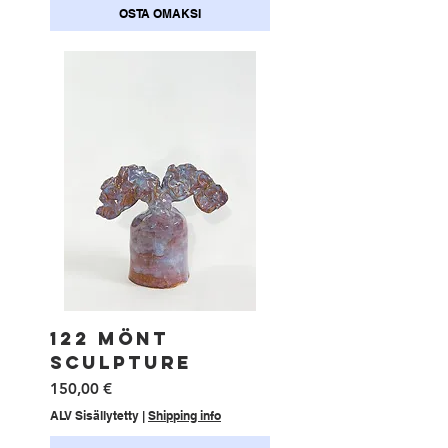
OSTA OMAKSI
122 MÖNT
SCULPTURE
Hinta
150,00 €
ALV Sisällytetty
|
Shipping info