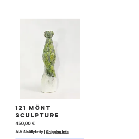
121 MÖNT
SCULPTURE
Hinta
450,00 €
ALV Sisällytetty
|
Shipping info